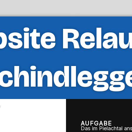
site Rela
chindlegg
r
AUFGABE
Das im Pielachtal an