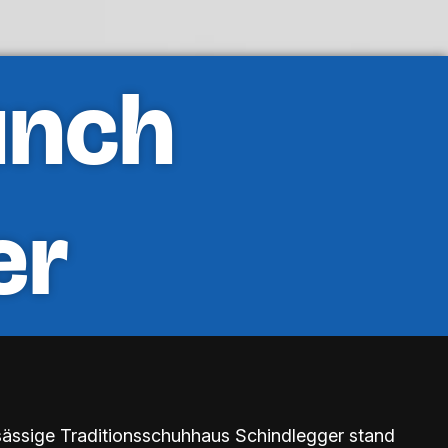
unch
er
sässige Traditionsschuhhaus Schindlegger stand