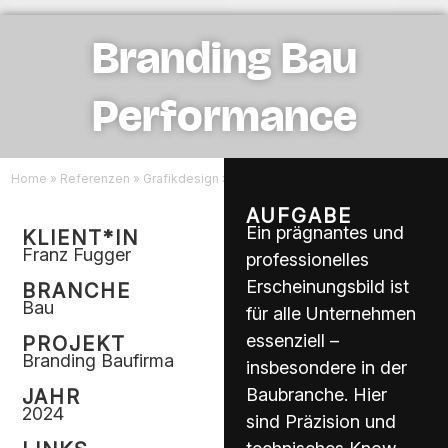
Branding Bau
Performance
Home
»
Referenzen
»
Grafikdesign
»
Branding Bau Performance
AUFGABE
Ein prägnantes und
KLIENT*IN
Franz Fugger
professionelles
Erscheinungsbild ist
BRANCHE
Bau
für alle Unternehmen
essenziell –
PROJEKT
Branding Baufirma
insbesondere in der
Baubranche. Hier
JAHR
2024
sind Präzision und