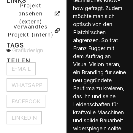
technisches Know-
LINKS
Projekt
how gefragt. Zudem
ansehen
möchte man sich
(extern)
optisch von den
Verwandtes
Platzhirschen
Projekt (intern)
abgrenzen. So trat
TAGS
Franz Fugger mit
Grafikdesign
dem Auftrag an
TEILEN
Visual Vision heran,
E-MAIL
ein Branding für seine
neu gegründete
WHATSAPP
Baufirma zu kreieren,
das ihn und seine
FACEBOOK
Leidenschaften für
kraftvolle Maschinen
LINKEDIN
und solide Bauarbeit
widerspiegeln sollte.