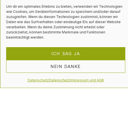
Nachdruck und
Um dir ein optimales Erlebnis zu bieten, verwenden wir Technologien
vermitteln Dynamik,
wie Cookies, um Geräteinformationen zu speichern und/oder darauf
Stabilität und
zuzugreifen. Wenn du diesen Technologien zustimmst, können wir
Daten wie das Surfverhalten oder eindeutige IDs auf dieser Website
Seriosität.
verarbeiten. Wenn du deine Zustimmung nicht erteilst oder
zurückziehst, können bestimmte Merkmale und Funktionen
Auch die
beeinträchtigt werden.
Geschäftsdrucksorten
Briefpapier und
ICH SAG JA
Visitenkarten
NEIN DANKE
sprechen die Sprache
der Klarheit und
Datenschutz
Datenschutz
Impressum und AGB
Professionalität. Die
Visitenkarte
kombiniert eine
dunkle Rückseite mit
dem markanten
Logo, um einen